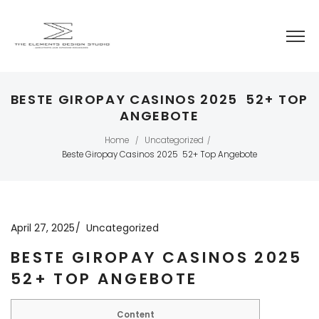
BESTE GIROPAY CASINOS 2025 ️ 52+ TOP
ANGEBOTE
Home
Uncategorized
/
/
Beste Giropay Casinos 2025 ️ 52+ Top Angebote
April 27, 2025
Uncategorized
BESTE GIROPAY CASINOS 2025 ️
52+ TOP ANGEBOTE
Content