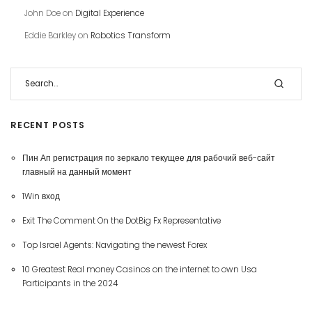
John Doe
on
Digital Experience
Eddie Barkley
on
Robotics Transform
RECENT POSTS
Пин Ап регистрация по зеркало текущее для рабочий веб-сайт
главный на данный момент
1Win вход
Exit The Comment On the DotBig Fx Representative
Top Israel Agents: Navigating the newest Forex
10 Greatest Real money Casinos on the internet to own Usa
Participants in the 2024