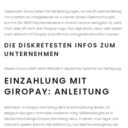
Überprüfen Sie auf jeden fall die Bedingungen, na wie oft welcher Betrag
umzusetzen ist, infolgedessen es zu keinen bösen Überraschungen
kommt. Bis WERO flächendeckend in Online Casinos verfügbar ist, sieht
man aber oft noch das Giropay-Logo. Das liegt daran, dass viele Spieler
noch vertraut mit Giropay sind oftmals und gezielt daraufhin suchen.
DIE DISKRETESTEN INFOS ZUM
UNTERNEHMEN
Dieses Casino stellt seine Website in deutsches Sprache zur Verfügung.
EINZAHLUNG MIT
GIROPAY: ANLEITUNG
Möchtest i in Giropay Gambling dens eine Einzahlung leisten, ist
lediglich das ganz normales Girokonto nötig. Mittlerweile gibt es in
Deutschland einige Giropay Gambling dens, in denen man legal und
natürlich spielen kannst. Hier erfährst du, auf welche weise genau die