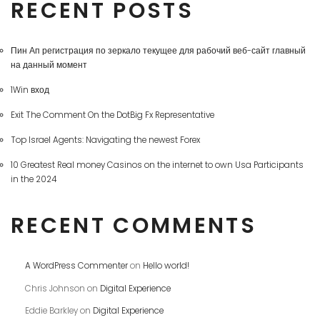
RECENT POSTS
Пин Ап регистрация по зеркало текущее для рабочий веб-сайт главный
на данный момент
1Win вход
Exit The Comment On the DotBig Fx Representative
Top Israel Agents: Navigating the newest Forex
10 Greatest Real money Casinos on the internet to own Usa Participants
in the 2024
RECENT COMMENTS
A WordPress Commenter
on
Hello world!
Chris Johnson
on
Digital Experience
Eddie Barkley
on
Digital Experience