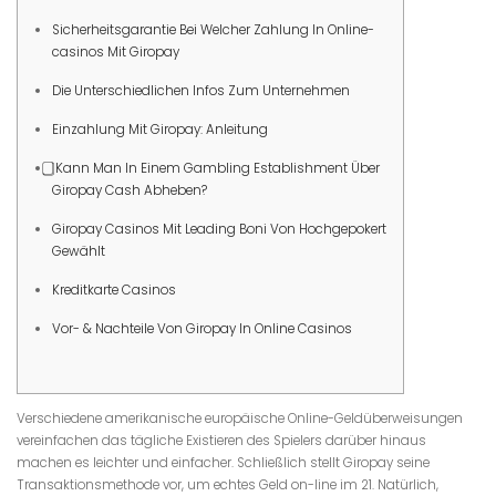
Sicherheitsgarantie Bei Welcher Zahlung In Online-
casinos Mit Giropay
Die Unterschiedlichen Infos Zum Unternehmen
Einzahlung Mit Giropay: Anleitung
⃣ Kann Man In Einem Gambling Establishment Über
Giropay Cash Abheben?
Giropay Casinos Mit Leading Boni Von Hochgepokert
Gewählt
Kreditkarte Casinos
Vor- & Nachteile Von Giropay In Online Casinos
Verschiedene amerikanische europäische Online-Geldüberweisungen
vereinfachen das tägliche Existieren des Spielers darüber hinaus
machen es leichter und einfacher. Schließlich stellt Giropay seine
Transaktionsmethode vor, um echtes Geld on-line im 21. Natürlich,