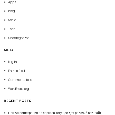
Apps
blog
Social
Tech
Uncategorized
META
Log in
Entries feed
Comments feed
WordPress.org
RECENT POSTS
Пин Ап регистрация по зеркало текущее для рабочий веб-сайт