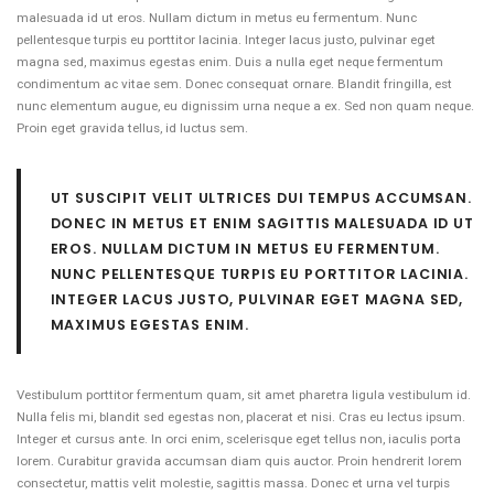
malesuada id ut eros. Nullam dictum in metus eu fermentum. Nunc
pellentesque turpis eu porttitor lacinia. Integer lacus justo, pulvinar eget
magna sed, maximus egestas enim. Duis a nulla eget neque fermentum
condimentum ac vitae sem. Donec consequat ornare. Blandit fringilla, est
nunc elementum augue, eu dignissim urna neque a ex. Sed non quam neque.
Proin eget gravida tellus, id luctus sem.
UT SUSCIPIT VELIT ULTRICES DUI TEMPUS ACCUMSAN.
DONEC IN METUS ET ENIM SAGITTIS MALESUADA ID UT
EROS. NULLAM DICTUM IN METUS EU FERMENTUM.
NUNC PELLENTESQUE TURPIS EU PORTTITOR LACINIA.
INTEGER LACUS JUSTO, PULVINAR EGET MAGNA SED,
MAXIMUS EGESTAS ENIM.
Vestibulum porttitor fermentum quam, sit amet pharetra ligula vestibulum id.
Nulla felis mi, blandit sed egestas non, placerat et nisi. Cras eu lectus ipsum.
Integer et cursus ante. In orci enim, scelerisque eget tellus non, iaculis porta
lorem. Curabitur gravida accumsan diam quis auctor. Proin hendrerit lorem
consectetur, mattis velit molestie, sagittis massa. Donec et urna vel turpis