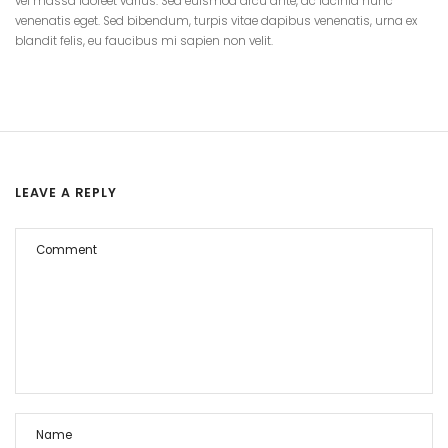
vel massa laoreet varius. Sed euismod arcu ante, ac lacinia nunc
venenatis eget. Sed bibendum, turpis vitae dapibus venenatis, urna ex
blandit felis, eu faucibus mi sapien non velit.
LEAVE A REPLY