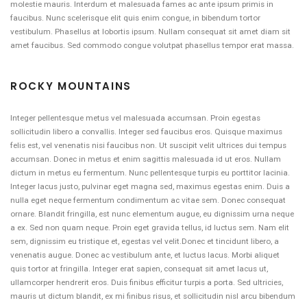
molestie mauris. Interdum et malesuada fames ac ante ipsum primis in
faucibus. Nunc scelerisque elit quis enim congue, in bibendum tortor
vestibulum. Phasellus at lobortis ipsum. Nullam consequat sit amet diam sit
amet faucibus. Sed commodo congue volutpat phasellus tempor erat massa.
ROCKY MOUNTAINS
Integer pellentesque metus vel malesuada accumsan. Proin egestas
sollicitudin libero a convallis. Integer sed faucibus eros. Quisque maximus
felis est, vel venenatis nisi faucibus non. Ut suscipit velit ultrices dui tempus
accumsan. Donec in metus et enim sagittis malesuada id ut eros. Nullam
dictum in metus eu fermentum. Nunc pellentesque turpis eu porttitor lacinia.
Integer lacus justo, pulvinar eget magna sed, maximus egestas enim. Duis a
nulla eget neque fermentum condimentum ac vitae sem. Donec consequat
ornare. Blandit fringilla, est nunc elementum augue, eu dignissim urna neque
a ex. Sed non quam neque. Proin eget gravida tellus, id luctus sem. Nam elit
sem, dignissim eu tristique et, egestas vel velit.Donec et tincidunt libero, a
venenatis augue. Donec ac vestibulum ante, et luctus lacus. Morbi aliquet
quis tortor at fringilla. Integer erat sapien, consequat sit amet lacus ut,
ullamcorper hendrerit eros. Duis finibus efficitur turpis a porta. Sed ultricies,
mauris ut dictum blandit, ex mi finibus risus, et sollicitudin nisl arcu bibendum