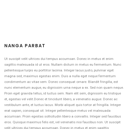
NANGA PARBAT
Ut suscipit velit ultrices dui tempus accumsan. Donec in metus et enim
sagittis malesuada id ut eros. Nullam dictum in metus eu fermentum. Nunc
pellentesque turpis eu porttitor lacinia. Integer lacus justo, pulvinar eget
magna sed, maximus egestas enim. Duis a nulla eget neque fermentum
condimentum ac vitae sem. Donec consequat ornare. Blandit fringilla, est
nunc elementum augue, eu dignissim urna neque a ex. Sed non quam neque.
Proin eget gravida tellus, id luctus sem. Nam elit sem, dignissim eu tristique
et, egestas vel velit.Donec et tincidunt libero, a venenatis augue. Donec ac
vestibulum ante, et luctus lacus. Morbi aliquet quis tortor at fringilla. Integer
erat sapien, consequat sit. Integer pellentesque metus vel malesuada
accumsan. Proin egestas sollicitudin libero a convallis. Integer sed faucibus
eros. Quisque maximus felis est, vel venenatis nisi faucibus non. Ut suscipit
velit ultrices dui tempus accumsan. Donec in metus et enim sagittis