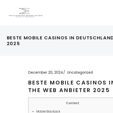
BESTE MOBILE CASINOS IN DEUTSCHLAND
2025
December 20, 2024
Uncategorized
BESTE MOBILE CASINOS 
THE WEB ANBIETER 2025
Content
Mobile Blackjack