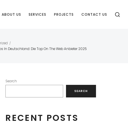
ABOUT US
SERVICES
PROJECTS
CONTACT US
rized
/
os In Deutschland: Die Top On The Web Anbieter 2025
Search
SEARCH
RECENT POSTS