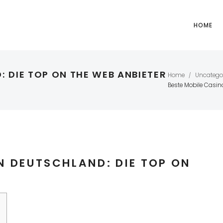
HOME
: DIE TOP ON THE WEB ANBIETER
Home
Uncatego
/
Beste Mobile Casin
IN DEUTSCHLAND: DIE TOP ON