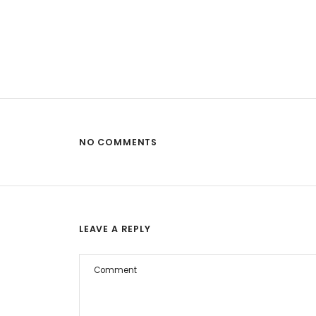
NO COMMENTS
LEAVE A REPLY