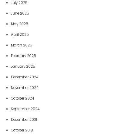
July 2025
June 2025
May 2025
April 2025
March 2025
February 2025
January 2025
December 2024
November 2024
October 2024
September 2024
December 2021
October 2018