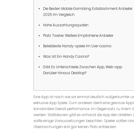
Die Besten Mobile Gambling Establishment Anbieter
2025 Im Vergleich
Hohe Auszahlungsquoten
Platz Twelve: Weitere Empfohlene Anbieter
Beliebteste Handy-spiele Im Live-casino
Was Ist Ein Handy Casino?
Gibt Es Unterschiede Zwischen App, Web-app
Darüber Hinaus Desktop?
Eine App ist nach wie vor einmal deutlich aufgeräumter 
exklusive App Spiele. Zum anderen dient eine gewisse App
konstantere Overall performance. Im Gegensatz zu ihrem 
werden. Stattdessen gibt es anhand die App den direkten Zu
sollte einige Voraussetzungen beachten. Spieler sollten al
Überraschungen erst gar keinen Platz entdecken.