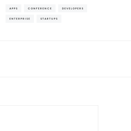
APPS
CONFERENCE
DEVELOPERS
ENTERPRISE
STARTUPS