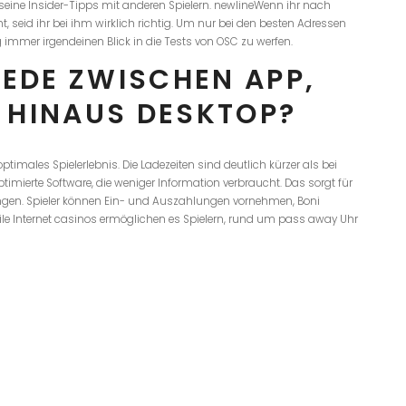
seine Insider-Tipps mit anderen Spielern. newlineWenn ihr nach
seid ihr bei ihm wirklich richtig. Um nur bei den besten Adressen
g immer irgendeinen Blick in die Tests von OSC zu werfen.
IEDE ZWISCHEN APP,
 HINAUS DESKTOP?
ptimales Spielerlebnis. Die Ladezeiten sind deutlich kürzer als bei
mierte Software, die weniger Information verbraucht. Das sorgt für
ngen. Spieler können Ein- und Auszahlungen vornehmen, Boni
e Internet casinos ermöglichen es Spielern, rund um pass away Uhr