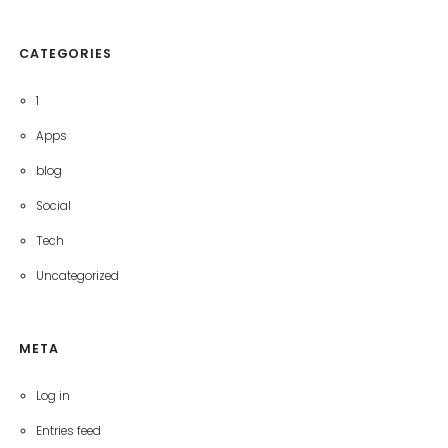
CATEGORIES
1
Apps
blog
Social
Tech
Uncategorized
META
Log in
Entries feed