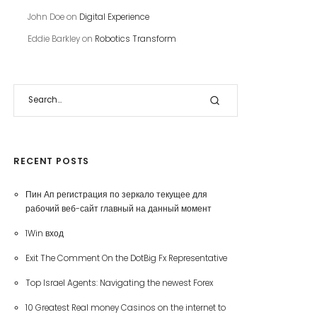
John Doe
on
Digital Experience
Eddie Barkley
on
Robotics Transform
RECENT POSTS
Пин Ап регистрация по зеркало текущее для
рабочий веб-сайт главный на данный момент
1Win вход
Exit The Comment On the DotBig Fx Representative
Top Israel Agents: Navigating the newest Forex
10 Greatest Real money Casinos on the internet to