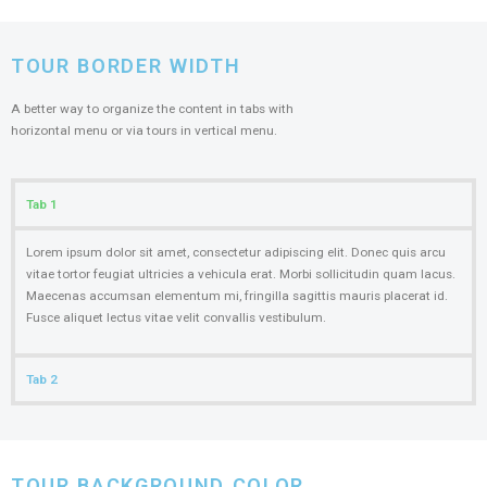
TOUR BORDER WIDTH
A better way to organize the content in tabs with
horizontal menu or via tours in vertical menu.
Tab 1
Lorem ipsum dolor sit amet, consectetur adipiscing elit. Donec quis arcu
vitae tortor feugiat ultricies a vehicula erat. Morbi sollicitudin quam lacus.
Maecenas accumsan elementum mi, fringilla sagittis mauris placerat id.
Fusce aliquet lectus vitae velit convallis vestibulum.
Tab 2
TOUR BACKGROUND COLOR