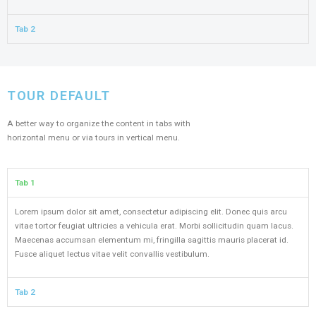
Tab 2
TOUR DEFAULT
A better way to organize the content in tabs with
horizontal menu or via tours in vertical menu.
Tab 1
Lorem ipsum dolor sit amet, consectetur adipiscing elit. Donec quis arcu
vitae tortor feugiat ultricies a vehicula erat. Morbi sollicitudin quam lacus.
Maecenas accumsan elementum mi, fringilla sagittis mauris placerat id.
Fusce aliquet lectus vitae velit convallis vestibulum.
Tab 2