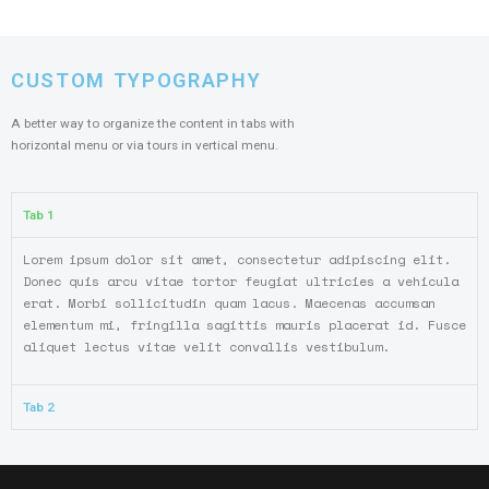
CUSTOM TYPOGRAPHY
A better way to organize the content in tabs with
horizontal menu or via tours in vertical menu.
Tab 1
Lorem ipsum dolor sit amet, consectetur adipiscing elit.
Donec quis arcu vitae tortor feugiat ultricies a vehicula
erat. Morbi sollicitudin quam lacus. Maecenas accumsan
elementum mi, fringilla sagittis mauris placerat id. Fusce
aliquet lectus vitae velit convallis vestibulum.
Tab 2