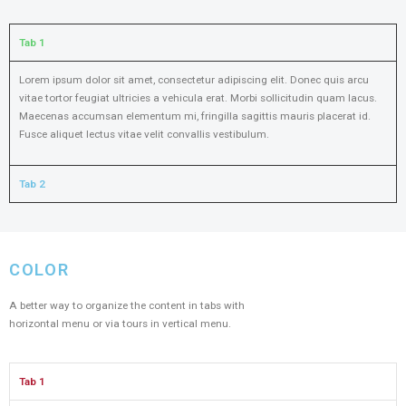
Tab 1
Lorem ipsum dolor sit amet, consectetur adipiscing elit. Donec quis arcu
vitae tortor feugiat ultricies a vehicula erat. Morbi sollicitudin quam lacus.
Maecenas accumsan elementum mi, fringilla sagittis mauris placerat id.
Fusce aliquet lectus vitae velit convallis vestibulum.
Tab 2
COLOR
A better way to organize the content in tabs with
horizontal menu or via tours in vertical menu.
Tab 1