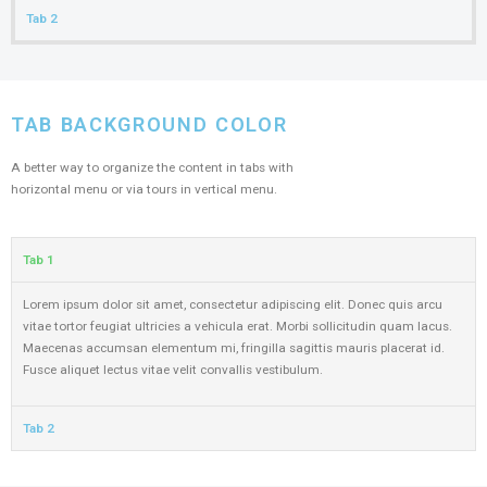
Tab 2
TAB BACKGROUND COLOR
A better way to organize the content in tabs with
horizontal menu or via tours in vertical menu.
Tab 1
Lorem ipsum dolor sit amet, consectetur adipiscing elit. Donec quis arcu
vitae tortor feugiat ultricies a vehicula erat. Morbi sollicitudin quam lacus.
Maecenas accumsan elementum mi, fringilla sagittis mauris placerat id.
Fusce aliquet lectus vitae velit convallis vestibulum.
Tab 2